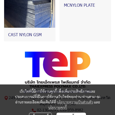
MCNYLON PLATE
CAST NYLON GSM
บริษัท ไทยเอ็กเพรส โพลีแมกซ์ จำกัด
เว็บไซต์นี้มีการใช้งานคุกกี้ เพื่อเพิ่มประสิทธิภาพและ
ประสบการณ์ที่ดีในการใช้งานเว็บไซต์ของท่าน ท่านสามารถ
249/6,249/7 หมู่ที่ 13 ตำบลราชาเทวะ อำเภอบางพลี จังหวัด
อ่านรายละเอียดเพิ่มเติมได้ที่
นโยบายความเป็นส่วนตัว
และ
สมุทรปราการ 10540
นโยบายคุกกี้
02-130-0295,
099-959-8982